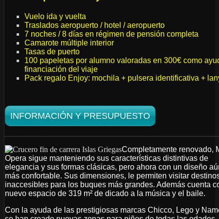
Vuelo ida y vuelta
Traslados aeropuerto / hotel / aeropuerto
7 noches / 8 días en régimen de pensión completa
Camarote múltiple interior
Tasas de puerto
100 papeletas por alumno valoradas en 300€ como ayu
financiación del viaje
Pack regalo Enjoy: mochila + pulsera identificativa + la
INFORMACIÓN Y PRESUPUESTO
Completamente renovado,
Opera sigue manteniendo sus características distintivas de
elegancia y sus formas clásicas, pero ahora con un diseño aú
más confortable. Sus dimensiones, le permiten visitar destino
inaccesibles para los buques más grandes. Además cuenta c
nuevo espacio de 319 m² de dicado a la música y el baile.
Con la ayuda de las prestigiosas marcas Chicco, Lego y Na
se han creado nuevas zonas para niños de todas las edades,