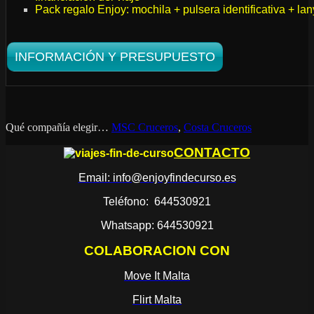
Pack regalo Enjoy: mochila + pulsera identificativa + la
INFORMACIÓN Y PRESUPUESTO
Qué compañía elegir…
MSC Cruceros
,
Costa Cruceros
CONTACTO
Email: info@enjoyfindecurso.es
Teléfono: 644530921
Whatsapp: 644530921
COLABORACION CON
Move It Malta
Flirt Malta