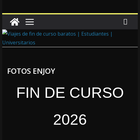
FOTOS ENJOY
FIN DE CURSO
2026