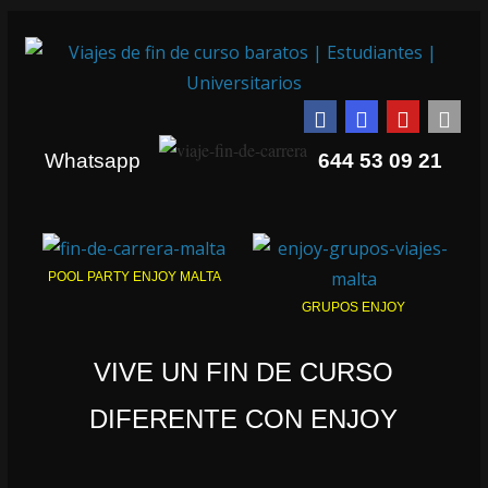
Whatsapp
644 53 09 21
POOL PARTY ENJOY MALTA
GRUPOS ENJOY
VIVE UN FIN DE CURSO
DIFERENTE CON ENJOY