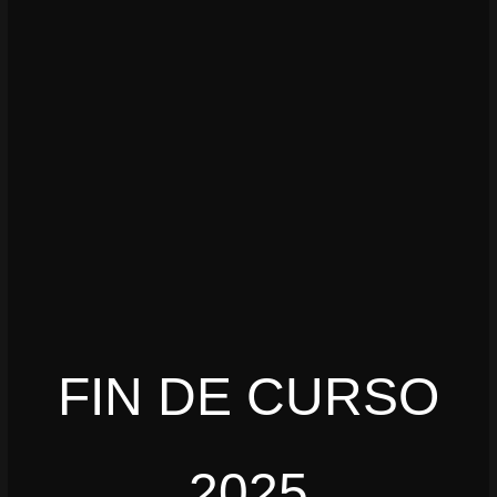
FIN DE CURSO
2025